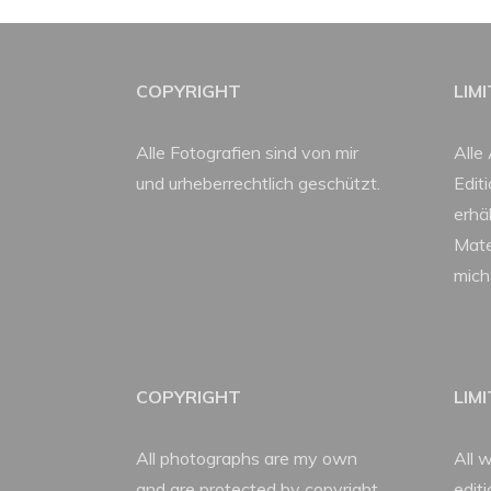
COPYRIGHT
LIM
Alle Fotografien sind von mir
Alle 
und urheberrechtlich geschützt.
Edit
erhäl
Mate
mich
COPYRIGHT
LIM
All photographs are my own
All w
and are protected by copyright.
edit