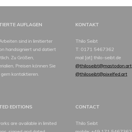
ITIERTE AUFLAGEN
KONTAKT
Arbeiten sind in limitierter
Thilo Seibt
ion handsigniert und datiert
T: 0171 5467362
tlich. Zu Größen,
mail [at] thilo-seibt.de
rialien, Preisen können Sie
@thiloseibt@mastodon.art
 gern kontaktieren.
@thiloseibt@pixelfed.art
ITED EDITIONS
CONTACT
orks are available in limited
Thilo Seibt
ions, signed and dated.
mobile: +49 171 5467362