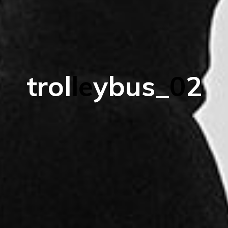
t
r
o
l
l
e
y
b
u
s
_
0
2