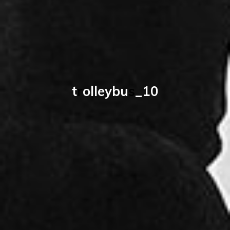
t
r
o
l
l
e
y
b
u
s
_
1
0