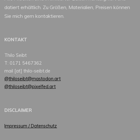
datiert erhältlich. Zu Größen, Materialien, Preisen können
Sie mich gern kontaktieren.
KONTAKT
Thilo Seibt
T: 0171 5467362
mail [at] thilo-seibt.de
@thiloseibt@mastodon.art
@thiloseibt@pixelfed.art
DISCLAIMER
Impressum / Datenschutz