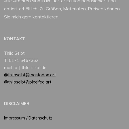
Alle Arbeiten sind in limitierter Edition handsigniert und
datiert erhältlich. Zu Größen, Materialien, Preisen können
Sie mich gern kontaktieren.
KONTAKT
Thilo Seibt
T: 0171 5467362
mail [at] thilo-seibt.de
@thiloseibt@mastodon.art
@thiloseibt@pixelfed.art
DISCLAIMER
Impressum / Datenschutz