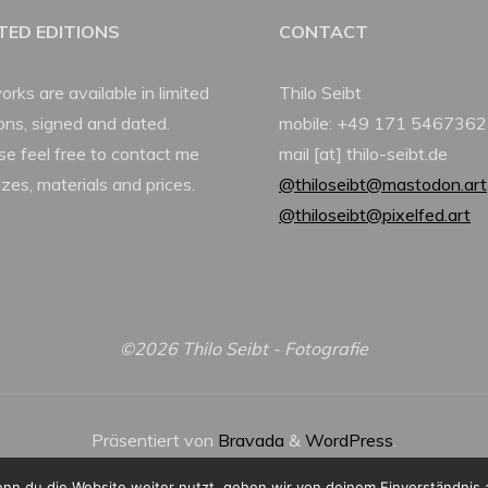
ITED EDITIONS
CONTACT
orks are available in limited
Thilo Seibt
ions, signed and dated.
mobile: +49 171 5467362
se feel free to contact me
mail [at] thilo-seibt.de
izes, materials and prices.
@thiloseibt@mastodon.art
@thiloseibt@pixelfed.art
©2026 Thilo Seibt - Fotografie
Präsentiert von
Bravada
&
WordPress
.
nn du die Website weiter nutzt, gehen wir von deinem Einverständnis 