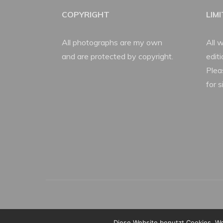
COPYRIGHT
LIM
All photographs are my own
All w
and are protected by copyright.
edit
Plea
for s
Diese Website benutzt Cookies. We