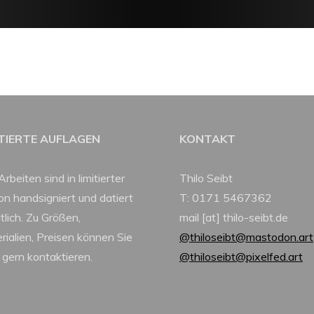
ITIERTE AUFLAGEN
KONTAKT
Arbeiten sind in limitierter
Thilo Seibt
ion handsigniert und datiert
T: 0171 5467362
tlich. Zu Größen,
mail [at] thilo-seibt.de
rialien, Preisen können Sie
@thiloseibt@mastodon.art
 gern kontaktieren.
@thiloseibt@pixelfed.art