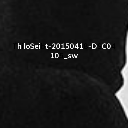
T
h
i
l
o
S
e
i
b
t
-
2
0
1
5
0
4
1
8
-
D
S
C
0
4
1
0
5
_
s
w