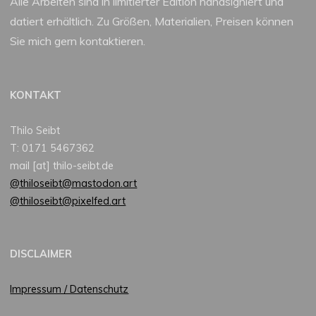
Alle Arbeiten sind in limitierter Edition handsigniert und
datiert erhältlich. Zu Größen, Materialien, Preisen können
Sie mich gern kontaktieren.
KONTAKT
Thilo Seibt
T: 0171 5467362
mail [at] thilo-seibt.de
@thiloseibt@mastodon.art
@thiloseibt@pixelfed.art
DISCLAIMER
Impressum / Datenschutz