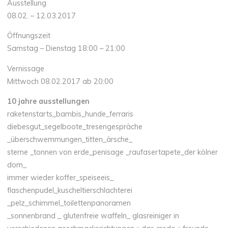
Ausstellung
08.02. – 12.03.2017
Öffnungszeit
Samstag – Dienstag 18:00 – 21:00
Vernissage
Mittwoch 08.02.2017 ab 20:00
10 jahre ausstellungen
raketenstarts_bambis_hunde_ferraris
diebesgut_segelboote_tresengespräche
_überschwemmungen_titten_ärsche_
sterne _tonnen von erde_penisage _raufasertapete_der kölner
dom_
immer wieder koffer_speiseeis_
flaschenpudel_kuscheltierschlachterei
_pelz_schimmel_toilettenpanoramen
_sonnenbrand _ glutenfreie waffeln_ glasreiniger in