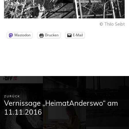
© Thilo Seibt
Mastodon
Drucken
E-Mail
ZURÜCK
Vernissage „HeimatAnderswo“ am
11.11.2016