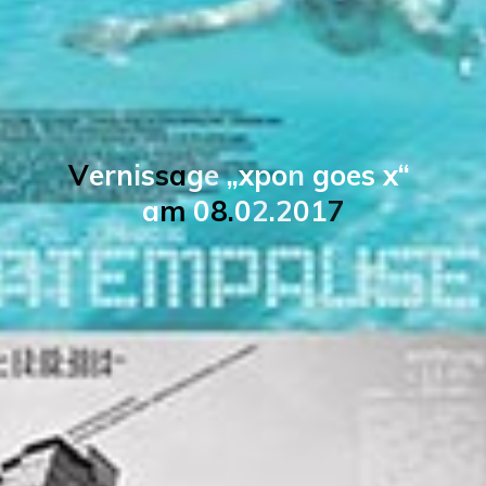
V
e
r
n
i
s
s
a
g
e
„
x
p
o
n
g
o
e
s
x
“
a
m
0
8
.
0
2
.
2
0
1
7