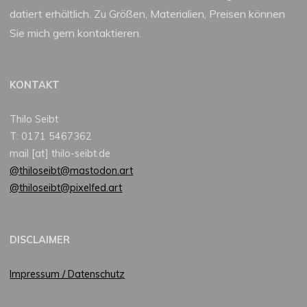
datiert erhältlich. Zu Größen, Materialien, Preisen können
Sie mich gern kontaktieren.
KONTAKT
Thilo Seibt
T: 0171 5467362
mail [at] thilo-seibt.de
@thiloseibt@mastodon.art
@thiloseibt@pixelfed.art
DISCLAIMER
Impressum / Datenschutz