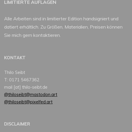
LIMITIERTE AUFLAGEN
Alle Arbeiten sind in limitierter Edition handsigniert und
datiert erhältlich. Zu Größen, Materialien, Preisen können
Sie mich gern kontaktieren.
KONTAKT
Thilo Seibt
T: 0171 5467362
mail [at] thilo-seibt.de
@thiloseibt@mastodon.art
@thiloseibt@pixelfed.art
DISCLAIMER