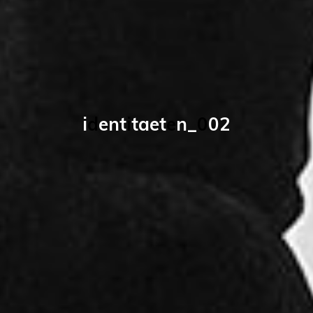
i
d
e
n
t
i
t
a
e
t
e
n
_
0
0
2