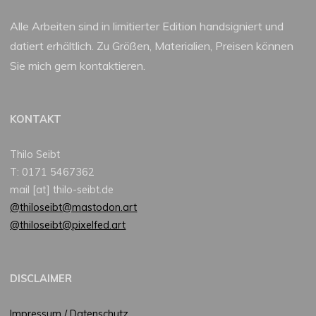
Alle Arbeiten sind in limitierter Edition handsigniert und
datiert erhältlich. Zu Größen, Materialien, Preisen können
Sie mich gern kontaktieren.
KONTAKT
Thilo Seibt
T: 0171 5467362
mail [at] thilo-seibt.de
@thiloseibt@mastodon.art
@thiloseibt@pixelfed.art
DISCLAIMER
Impressum / Datenschutz