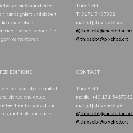
Arbeiten sind in limitierter
Thilo Seibt
ion handsigniert und datiert
T: 0171 5467362
tlich. Zu Größen,
mail [at] thilo-seibt.de
rialien, Preisen können Sie
@thiloseibt@mastodon.art
 gern kontaktieren.
@thiloseibt@pixelfed.art
ITED EDITIONS
CONTACT
orks are available in limited
Thilo Seibt
ions, signed and dated.
mobile: +49 171 5467362
se feel free to contact me
mail [at] thilo-seibt.de
izes, materials and prices.
@thiloseibt@mastodon.art
@thiloseibt@pixelfed.art