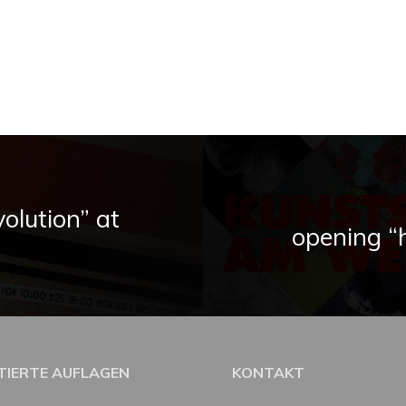
olution” at
opening “
ITIERTE AUFLAGEN
KONTAKT