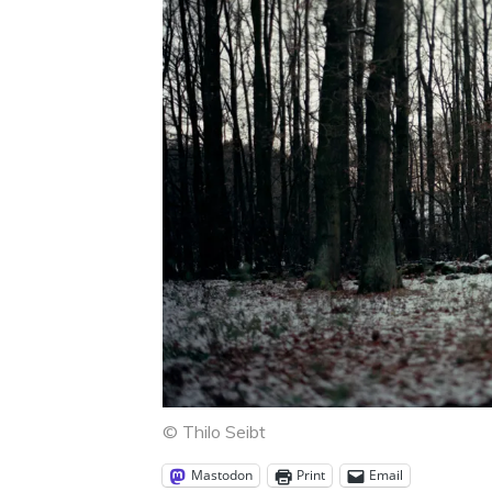
© Thilo Seibt
Mastodon
Print
Email