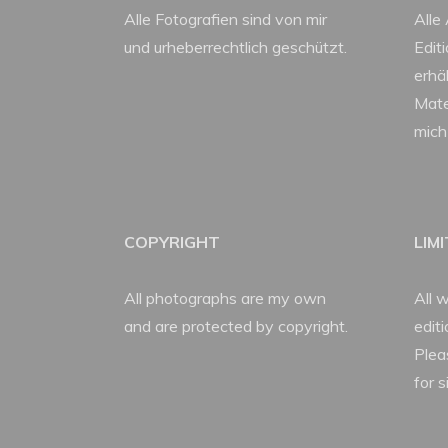
Alle Fotografien sind von mir
Alle 
und urheberrechtlich geschützt.
Edit
erhäl
Mate
mich
COPYRIGHT
LIM
All photographs are my own
All w
and are protected by copyright.
edit
Plea
for s