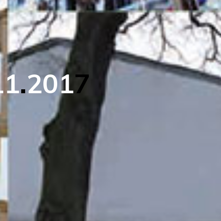
1
1
.
2
0
1
7