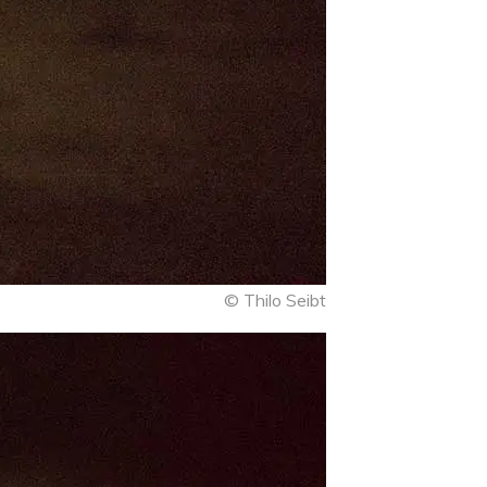
© Thilo Seibt