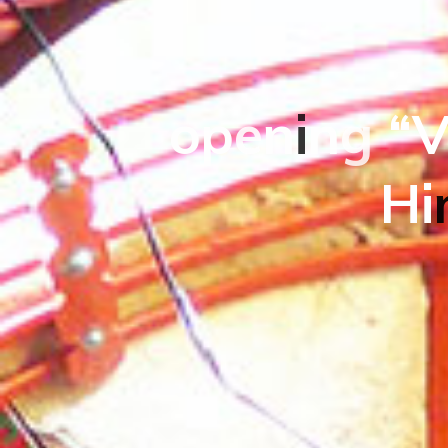
o
p
e
n
i
n
g
“
H
i