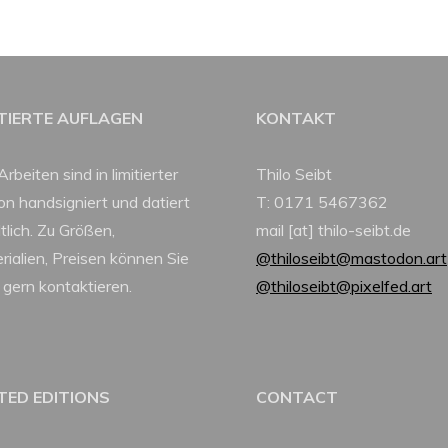
ITIERTE AUFLAGEN
KONTAKT
Arbeiten sind in limitierter
Thilo Seibt
ion handsigniert und datiert
T: 0171 5467362
tlich. Zu Größen,
mail [at] thilo-seibt.de
rialien, Preisen können Sie
@thiloseibt@mastodon.art
 gern kontaktieren.
@thiloseibt@pixelfed.art
ITED EDITIONS
CONTACT