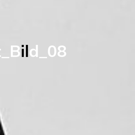
t
_
B
i
l
d
_
0
8