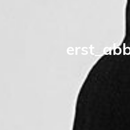
e
r
s
t
_
a
b