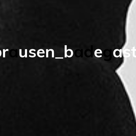
b
r
a
u
s
e
n
_
b
a
d
e
g
a
s