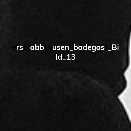
e
r
s
t
_
a
b
b
r
a
u
s
e
n
_
b
a
d
e
g
a
s
t
_
B
i
l
d
_
1
3