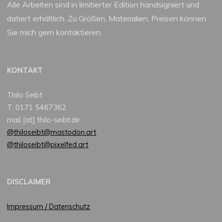
Alle Arbeiten sind in limitierter Edition handsigniert und
datiert erhältlich. Zu Größen, Materialien, Preisen können
Sie mich gern kontaktieren.
KONTAKT
Thilo Seibt
T: 0171 5467362
mail [at] thilo-seibt.de
@thiloseibt@mastodon.art
@thiloseibt@pixelfed.art
DISCLAIMER
Impressum / Datenschutz