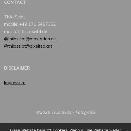
CONTACT
Thilo Seibt
mobile: +49 171 5467362
mail [at] thilo-seibt.de
@thiloseibt@mastodon.art
@thiloseibt@pixelfed.art
DISCLAIMER
Impressum
©2026 Thilo Seibt - Fotografie
Diese Website benutzt Cookies. Wenn du die Website weiter