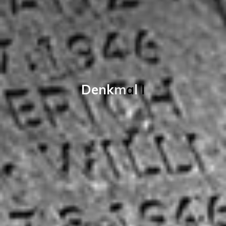
D
e
n
k
m
a
l
I