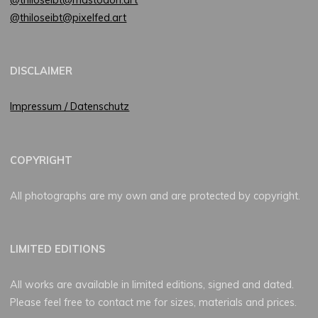
@thiloseibt@pixelfed.art
DISCLAIMER
Impressum / Datenschutz
COPYRIGHT
All photographs are my own and are protected by copyright.
LIMITED EDITIONS
All works are available in limited editions, signed and dated.
Please feel free to contact me for sizes, materials and prices.