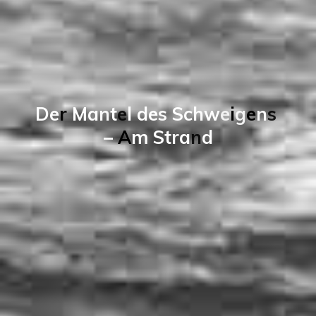
D
e
r
M
a
n
t
e
l
d
e
s
S
c
h
w
e
i
g
e
n
s
–
A
m
S
t
r
a
n
d