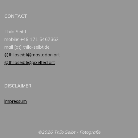
CONTACT
Thilo Seibt
mobile: +49 171 5467362
mail [at] thilo-seibt.de
@thiloseibt@mastodon.art
@thiloseibt@pixelfed.art
DISCLAIMER
Impressum
©2026 Thilo Seibt - Fotografie